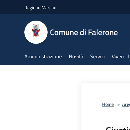
Salta al contenuto principale
Regione Marche
Comune di Falerone
Amministrazione
Novità
Servizi
Vivere 
Home
>
Arg