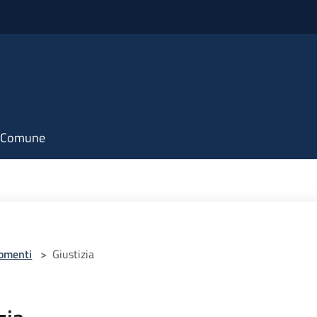
il Comune
omenti
>
Giustizia