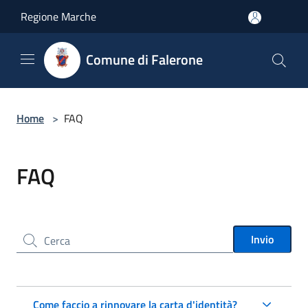
Salta al contenuto principale
Regione Marche
Comune di Falerone
Home
>
FAQ
FAQ
Cerca nel sito
Invio
Come faccio a rinnovare la carta d'identità?