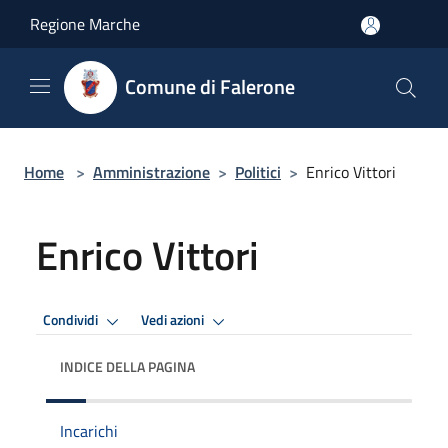
Salta al contenuto principale
Regione Marche
Comune di Falerone
Home
>
Amministrazione
>
Politici
>
Enrico Vittori
Enrico Vittori
Condividi
Vedi azioni
INDICE DELLA PAGINA
Incarichi