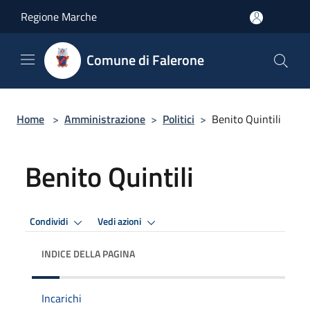
Salta al contenuto principale
Regione Marche
Comune di Falerone
Home
>
Amministrazione
>
Politici
>
Benito Quintili
Benito Quintili
Condividi
Vedi azioni
INDICE DELLA PAGINA
Incarichi