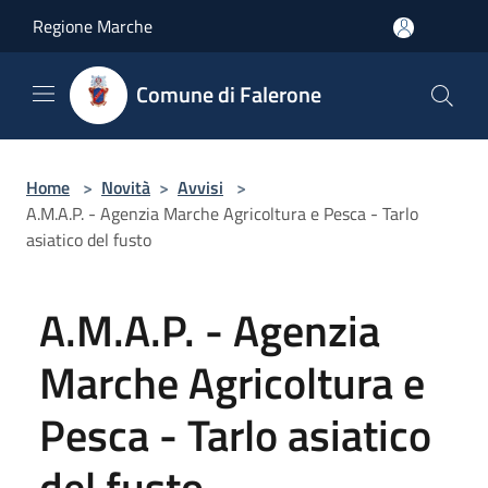
Salta al contenuto principale
Regione Marche
Comune di Falerone
Home
>
Novità
>
Avvisi
>
A.M.A.P. - Agenzia Marche Agricoltura e Pesca - Tarlo
asiatico del fusto
A.M.A.P. - Agenzia
Marche Agricoltura e
Pesca - Tarlo asiatico
del fusto