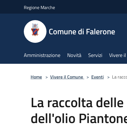
Salta al contenuto principale
Regione Marche
Comune di Falerone
Amministrazione
Novità
Servizi
Vivere 
Home
>
Vivere il Comune
>
Eventi
>
La racco
La raccolta delle 
dell'olio Pianton