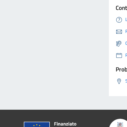
Cont
Prob